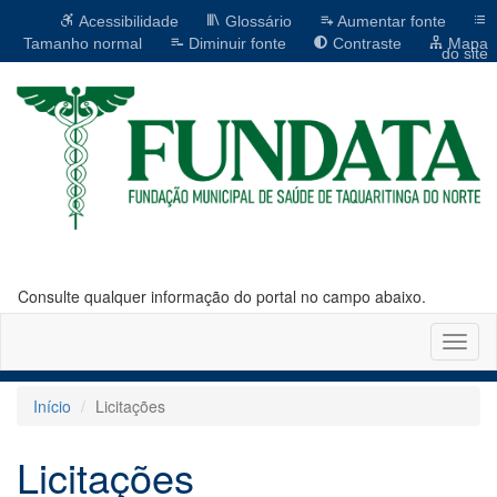
Acessibilidade
Glossário
Aumentar fonte
Tamanho normal
Diminuir fonte
Contraste
Mapa
do site
Consulte qualquer informação do portal no campo abaixo.
Altern
naveg
Início
Licitações
Licitações