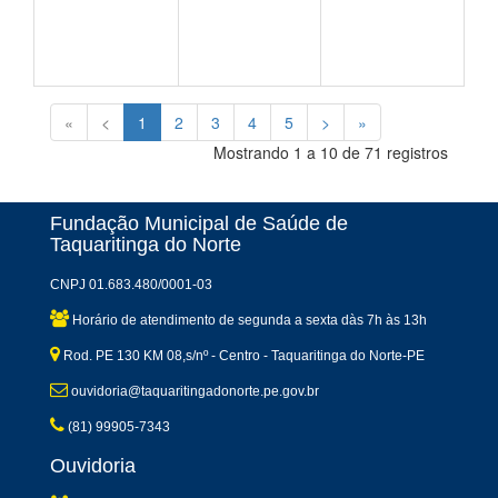
«
<
1
2
3
4
5
>
»
Mostrando 1 a 10 de 71 registros
Fundação Municipal de Saúde de
Taquaritinga do Norte
CNPJ 01.683.480/0001-03
Horário de atendimento de segunda a sexta dàs 7h às 13h
Rod. PE 130 KM 08,s/nº - Centro - Taquaritinga do Norte-PE
ouvidoria@taquaritingadonorte.pe.gov.br
(81) 99905-7343
Ouvidoria