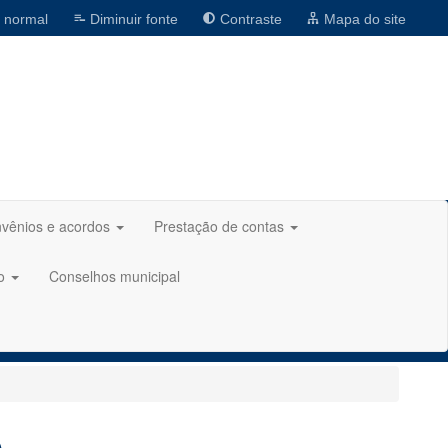
 normal
Diminuir fonte
Contraste
Mapa do site
vênios e acordos
Prestação de contas
ão
Conselhos municipal
)