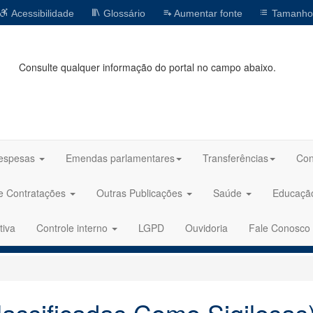
Acessibilidade
Glossário
Aumentar fonte
Tamanho
Consulte qualquer informação do portal no campo abaixo.
espesas
Emendas parlamentares
Transferências
Con
 e Contratações
Outras Publicações
Saúde
Educaç
tiva
Controle interno
LGPD
Ouvidoria
Fale Conosco
lassificadas Como Sigilosas