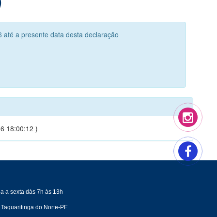
 até a presente data desta declaração
6 18:00:12 )
a a sexta dàs 7h às 13h
 Taquaritinga do Norte-PE