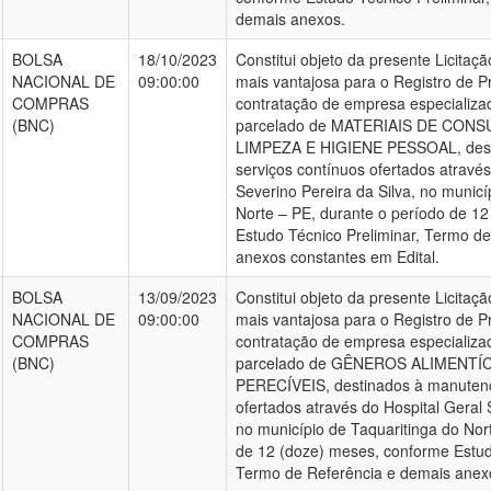
demais anexos.
BOLSA
18/10/2023
Constitui objeto da presente Licitaç
NACIONAL DE
09:00:00
mais vantajosa para o Registro de P
COMPRAS
contratação de empresa especializa
(BNC)
parcelado de MATERIAIS DE CON
LIMPEZA E HIGIENE PESSOAL, dest
serviços contínuos ofertados através
Severino Pereira da Silva, no municí
Norte – PE, durante o período de 1
Estudo Técnico Preliminar, Termo d
anexos constantes em Edital.
BOLSA
13/09/2023
Constitui objeto da presente Licitaç
NACIONAL DE
09:00:00
mais vantajosa para o Registro de P
COMPRAS
contratação de empresa especializa
(BNC)
parcelado de GÊNEROS ALIMENTÍ
PERECÍVEIS, destinados à manutenç
ofertados através do Hospital Geral 
no município de Taquaritinga do Nor
de 12 (doze) meses, conforme Estud
Termo de Referência e demais anexo