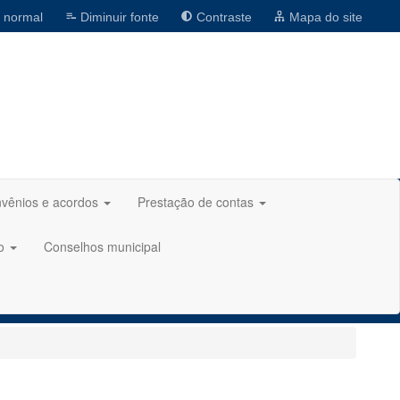
 normal
Diminuir fonte
Contraste
Mapa do site
vênios e acordos
Prestação de contas
ão
Conselhos municipal