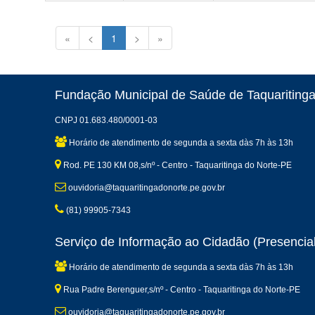
«
<
1
>
»
Fundação Municipal de Saúde de Taquaritinga
CNPJ 01.683.480/0001-03
Horário de atendimento de segunda a sexta dàs 7h às 13h
Rod. PE 130 KM 08,s/nº - Centro - Taquaritinga do Norte-PE
ouvidoria@taquaritingadonorte.pe.gov.br
(81) 99905-7343
Serviço de Informação ao Cidadão (Presencial
Horário de atendimento de segunda a sexta dàs 7h às 13h
Rua Padre Berenguer,s/nº - Centro - Taquaritinga do Norte-PE
ouvidoria@taquaritingadonorte.pe.gov.br