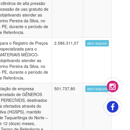
ilindros de alta pressão
cessão de uso gratuito de
objetivando atender as
ino Pereira da Silva, no
– PE, durante o período de
e Referência.
para o Registro de Preços
2.586.311,07
abrir arquivo
specializada para o
 MATERIAIS MÉDICO-
jetivando atender as
ino Pereira da Silva, no
– PE, durante o período de
e Referência.
ratação de empresa
501.737,80
abrir arquivo
 parcelado de GÊNEROS
PERECÍVEIS, destinados
s ofertados através do
Silva (HGSPS), mantido
e Taquaritinga do Norte –
e 12 (doze) meses,
, Termo de Referência e