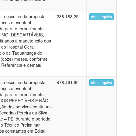
ão a escolha da proposta
288.188,25
abrir arquivo
reços e eventual
da para o fornecimento
SUMO: DESCARTÁVEIS,
inados à manutenção dos
 do Hospital Geral
pio de Taquaritinga do
2 (doze) meses, conforme
e Referência e demais
ão a escolha da proposta
478.491,90
abrir arquivo
reços e eventual
da para o fornecimento
CIOS PERECÍVEIS E NÃO
ão dos serviços contínuos
Severino Pereira da Silva,
te – PE, durante o período
o Técnico Preliminar,
s constantes em Edital.