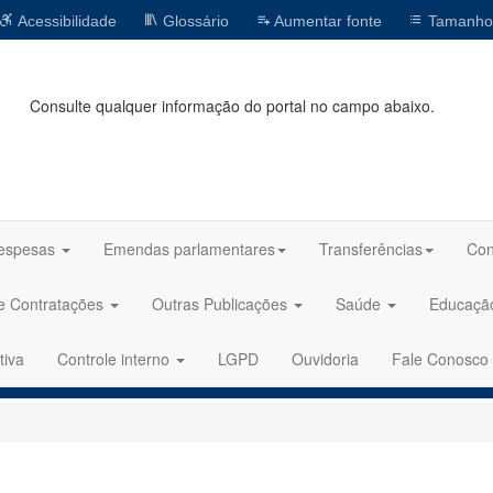
Acessibilidade
Glossário
Aumentar fonte
Tamanho
Consulte qualquer informação do portal no campo abaixo.
espesas
Emendas parlamentares
Transferências
Con
 e Contratações
Outras Publicações
Saúde
Educaç
tiva
Controle interno
LGPD
Ouvidoria
Fale Conosco