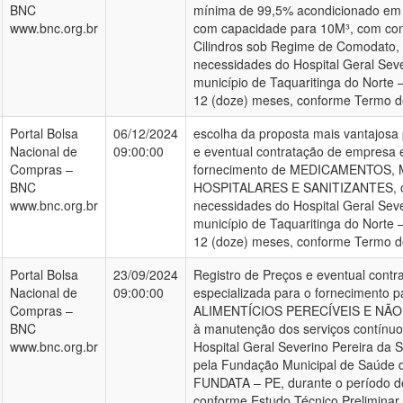
BNC
mínima de 99,5% acondicionado em c
www.bnc.org.br
com capacidade para 10M³, com con
Cilindros sob Regime de Comodato, 
necessidades do Hospital Geral Sever
município de Taquaritinga do Norte 
12 (doze) meses, conforme Termo d
Portal Bolsa
06/12/2024
escolha da proposta mais vantajosa 
Nacional de
09:00:00
e eventual contratação de empresa e
Compras –
fornecimento de MEDICAMENTOS,
BNC
HOSPITALARES E SANITIZANTES, ob
www.bnc.org.br
necessidades do Hospital Geral Sever
município de Taquaritinga do Norte 
12 (doze) meses, conforme Termo d
Portal Bolsa
23/09/2024
Registro de Preços e eventual cont
Nacional de
09:00:00
especializada para o fornecimento
Compras –
ALIMENTÍCIOS PERECÍVEIS E NÃO 
BNC
à manutenção dos serviços contínuo
www.bnc.org.br
Hospital Geral Severino Pereira da 
pela Fundação Municipal de Saúde d
FUNDATA – PE, durante o período d
conforme Estudo Técnico Preliminar