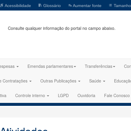
Acessibilidade
Glossário
Aumentar fonte
Tamanho
Consulte qualquer informação do portal no campo abaixo.
espesas
Emendas parlamentares
Transferências
Con
 e Contratações
Outras Publicações
Saúde
Educaç
tiva
Controle interno
LGPD
Ouvidoria
Fale Conosco
Atividades