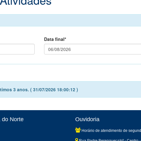
Data final*
imos 3 anos. ( 31/07/2026 18:00:12 )
 do Norte
Ouvidoria
Horário de atendimento de segund
Rua Padre Berenguer,s/nº - Centro -