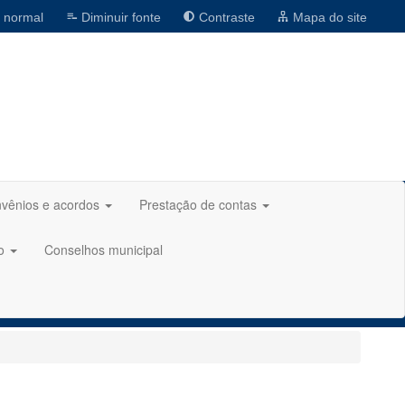
 normal
Diminuir fonte
Contraste
Mapa do site
vênios e acordos
Prestação de contas
ão
Conselhos municipal