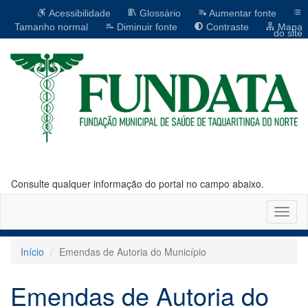
Acessibilidade
Glossário
Aumentar fonte
Tamanho normal
Diminuir fonte
Contraste
Mapa
do site
Consulte qualquer informação do portal no campo abaixo.
Altern
naveg
Início
Emendas de Autoria do Município
Emendas de Autoria do