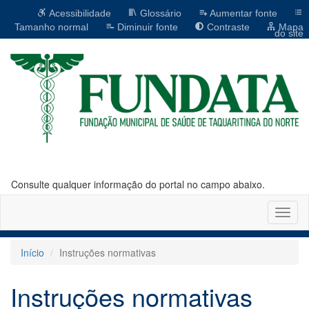
Acessibilidade
Glossário
Aumentar fonte
Tamanho normal
Diminuir fonte
Contraste
Mapa
do site
Consulte qualquer informação do portal no campo abaixo.
Altern
naveg
Início
Instruções normativas
Instruções normativas