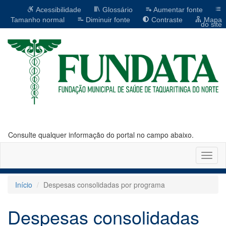
Acessibilidade
Glossário
Aumentar fonte
Tamanho normal
Diminuir fonte
Contraste
Mapa
do site
Consulte qualquer informação do portal no campo abaixo.
Altern
naveg
Início
Despesas consolidadas por programa
Despesas consolidadas