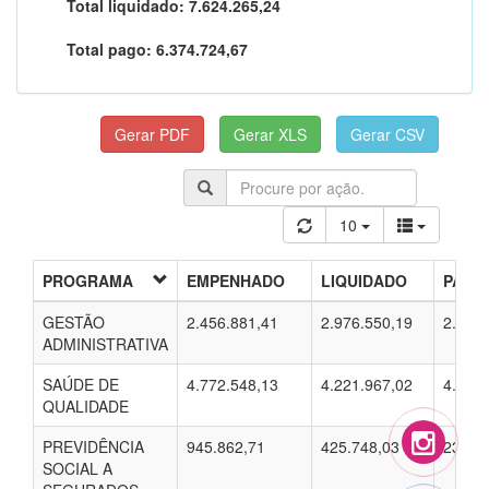
Total liquidado:
7.624.265,24
Total pago:
6.374.724,67
10
PROGRAMA
EMPENHADO
LIQUIDADO
PAGO
GESTÃO
2.456.881,41
2.976.550,19
2.076.
ADMINISTRATIVA
SAÚDE DE
4.772.548,13
4.221.967,02
4.058.
QUALIDADE
PREVIDÊNCIA
945.862,71
425.748,03
239.7
SOCIAL A