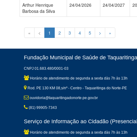
Arthur Henrique
24/04/2026
24/04/2027
2
Barbosa da Silva
«
<
1
2
3
4
5
>
»
Fundação Municipal de Saúde de Taquaritinga
CNPJ 01.683.480/0001-03
Horário de atendimento de segunda a sexta dàs 7h às 13h
Rod. PE 130 KM 08,s/nº - Centro - Taquaritinga do Norte-PE
ouvidoria@taquaritingadonorte.pe.gov.br
(81) 99905-7343
Serviço de Informação ao Cidadão (Presencial
Horário de atendimento de segunda a sexta dàs 7h às 13h