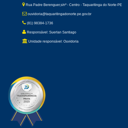
Rua Padre Berenguer,s/nº - Centro - Taquaritinga do Norte-PE
ouvidoria@taquaritingadonorte.pe.gov.br
(81) 98384-1736
Responsável: Suerlan Santiago
Unidade responsável: Ouvidoria