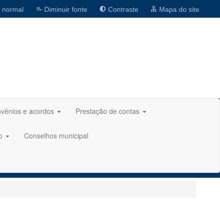
 normal
Diminuir fonte
Contraste
Mapa do site
vênios e acordos
Prestação de contas
ão
Conselhos municipal