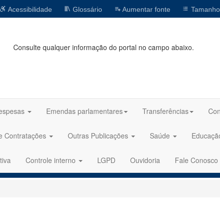
Acessibilidade
Glossário
Aumentar fonte
Tamanho
Consulte qualquer informação do portal no campo abaixo.
espesas
Emendas parlamentares
Transferências
Con
 e Contratações
Outras Publicações
Saúde
Educaç
tiva
Controle interno
LGPD
Ouvidoria
Fale Conosco