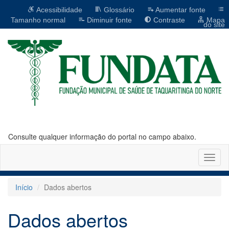
Acessibilidade
Glossário
Aumentar fonte
Tamanho normal
Diminuir fonte
Contraste
Mapa
do site
Consulte qualquer informação do portal no campo abaixo.
Altern
naveg
Início
Dados abertos
Dados abertos