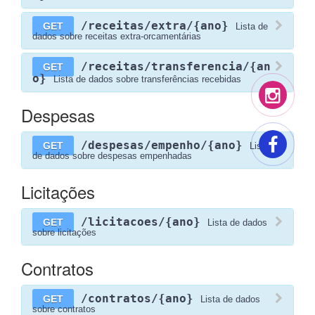
/receitas/extra/{ano}
GET
Lista de
dados sobre receitas extra-orcamentárias
/receitas/transferencia/{an
GET
o}
Lista de dados sobre transferências recebidas
Despesas
/despesas/empenho/{ano}
GET
Lista
de dados sobre despesas empenhadas
Licitações
/licitacoes/{ano}
GET
Lista de dados
sobre licitações
Contratos
/contratos/{ano}
GET
Lista de dados
sobre contratos