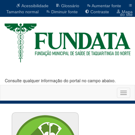
Acessibilidade
Glossário
Aumentar fonte
Tamanho normal
Diminuir fonte
Contraste
Mapa
do site
Consulte qualquer informação do portal no campo abaixo.
Altern
naveg